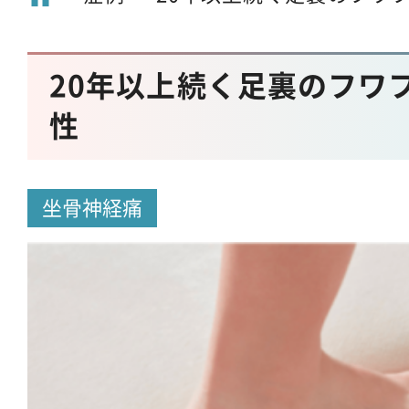
20年以上続く足裏のフワフ
性
坐骨神経痛