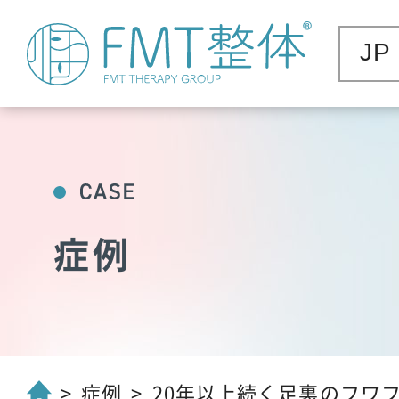
JP
症例
症例
20年以上続く足裏のフワフワ